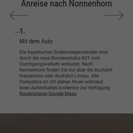
Anreise nach Nonnenhorn
Einleitung
Nummer:
Nu
1.
2.
Mit dem Auto
Mit
n
Die bayerischen Bodenseegemeinden sind
Der 
enz –
durch die neue Bundesstraße B31 vom
erre
Durchgangsverkehr entlastet. Nach
Nahv
Nonnenhorn finden Sie nur über die Ausfahrt
Frie
Kressbronn oder Ausfahrt Lindau. Alle
Umst
Parkplätze im Ort stehen Ihnen während
Münc
Ihres Aufenthaltes kostenlos zur Verfügung.
Rado
Routenplaner Google Maps
Fahr