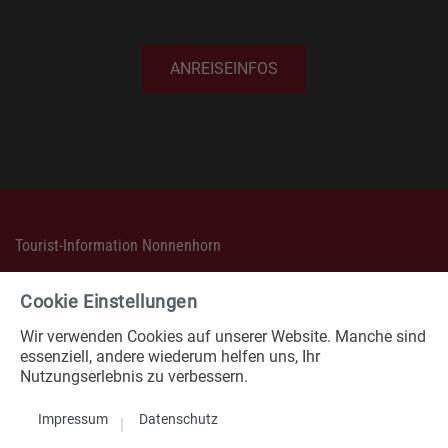
ANREISEINFOS
Tourist-Information Nonnenhorn
Seehalde 2 (im Haus Stedi)
D-88149 Nonnenhorn
Cookie Einstellungen
Telefon: +49(0)8382 / 8250
Wir verwenden Cookies auf unserer Website. Manche sind
Telefax: +49(0)8382 / 89076
essenziell, andere wiederum helfen uns, Ihr
Nutzungserlebnis zu verbessern.
E-Mail:
tourist-info@ti-nonnenhorn.de
Impressum
Datenschutz