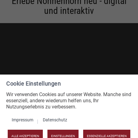
Erlebe Nonnenhorn neu - digital
und interaktiv
Cookie Einstellungen
Wir verwenden Cookies auf unserer Website. Manche sind
essenziell, andere wiederum helfen uns, Ihr
Nutzungserlebnis zu verbessern.
Tourist-Information Nonnenhorn
Impressum
Datenschutz
Seehalde 2 (im Haus Stedi)
D-88149 Nonnenhorn
ALLE AKZEPTIEREN
EINSTELLUNGEN
ESSENZIELLE AKZEPTIEREN