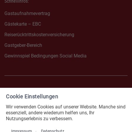
Schnellinfos:
Gastaufnahmevertrag
Gästekarte – EBC
Reiserücktrittskostenversicherung
Gastgeber-Bereich
Gewinnspiel Bedingungen Social Media
Cookie Einstellungen
FACEBOOK NONNENHORN
INSTAGRAM NONNENHOR
Wir verwenden Cookies auf unserer Website. Manche sind
Impressum
Datenschutz
essenziell, andere wiederum helfen uns, Ihr
Nutzungserlebnis zu verbessern.
Erklärung zur Barrierefreiheit
Cookies
Impressum
Datenschutz