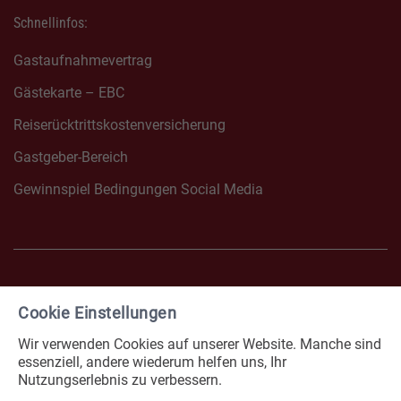
Schnellinfos:
Gastaufnahmevertrag
Gästekarte – EBC
Reiserücktrittskostenversicherung
Gastgeber-Bereich
Gewinnspiel Bedingungen Social Media
Cookie Einstellungen
FACEBOOK NONNENHORN
INSTAGRAM NONNENHOR
Wir verwenden Cookies auf unserer Website. Manche sind
Impressum
Datenschutz
essenziell, andere wiederum helfen uns, Ihr
Nutzungserlebnis zu verbessern.
Erklärung zur Barrierefreiheit
Cookies