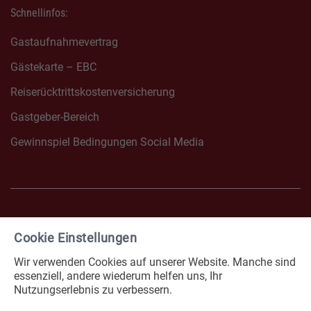
Schnellinfos:
Gastaufnahmevertrag
Gästekarte – EBC
Reiserücktrittskostenversicherung
Gastgeber-Bereich
Gewinnspiel Bedingungen Social Media
Cookie Einstellungen
FACEBOOK NONNENHORN
INSTAGRAM NONNENHOR
Wir verwenden Cookies auf unserer Website. Manche sind
Impressum
Datenschutz
essenziell, andere wiederum helfen uns, Ihr
Nutzungserlebnis zu verbessern.
Erklärung zur Barrierefreiheit
Cookies