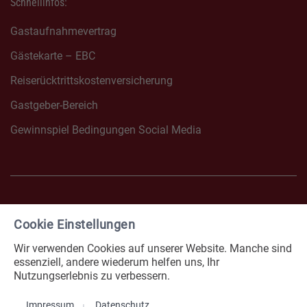
Schnellinfos:
Gastaufnahmevertrag
Gästekarte – EBC
Reiserücktrittskostenversicherung
Gastgeber-Bereich
Gewinnspiel Bedingungen Social Media
Cookie Einstellungen
FACEBOOK NONNENHORN
INSTAGRAM NONNENHOR
Wir verwenden Cookies auf unserer Website. Manche sind
Impressum
Datenschutz
essenziell, andere wiederum helfen uns, Ihr
Nutzungserlebnis zu verbessern.
Erklärung zur Barrierefreiheit
Cookies
Impressum
Datenschutz