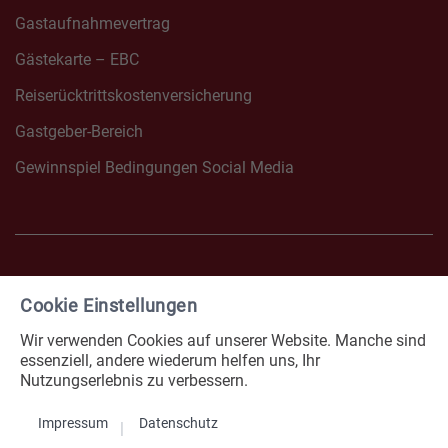
Gastaufnahmevertrag
Gästekarte – EBC
Reiserücktrittskostenversicherung
Gastgeber-Bereich
Gewinnspiel Bedingungen Social Media
Cookie Einstellungen
FACEBOOK NONNENHORN
INSTAGRAM NONNENHOR
Wir verwenden Cookies auf unserer Website. Manche sind
Impressum
Datenschutz
essenziell, andere wiederum helfen uns, Ihr
Nutzungserlebnis zu verbessern.
Erklärung zur Barrierefreiheit
Cookies
Impressum
Datenschutz
© 2026 Gemeinde Nonnenhorn.
Alle Rechte