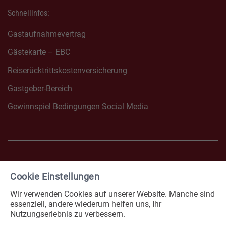
Schnellinfos:
Gastaufnahmevertrag
Gästekarte – EBC
Reiserücktrittskostenversicherung
Gastgeber-Bereich
Gewinnspiel Bedingungen Social Media
Cookie Einstellungen
FACEBOOK NONNENHORN
INSTAGRAM NONNENHOR
Wir verwenden Cookies auf unserer Website. Manche sind
Impressum
Datenschutz
essenziell, andere wiederum helfen uns, Ihr
Nutzungserlebnis zu verbessern.
Erklärung zur Barrierefreiheit
Cookies