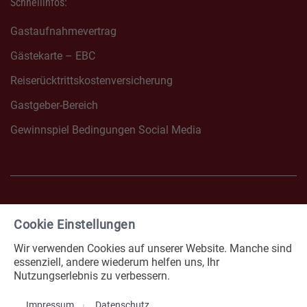
Schnellinfos:
Gastaufnahmevertrag
Gästekarte – EBC
Reiserücktrittskostenversicherung
Gastgeber-Bereich
Gewinnspiel Bedingungen Social Media
Cookie Einstellungen
FACEBOOK NONNENHORN
INSTAGRAM NONNENHOR
Wir verwenden Cookies auf unserer Website. Manche sind
Impressum
Datenschutz
essenziell, andere wiederum helfen uns, Ihr
Nutzungserlebnis zu verbessern.
Erklärung zur Barrierefreiheit
Cookies
Impressum
Datenschutz